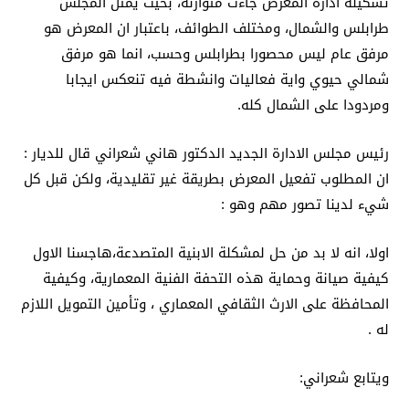
تشكيلة ادارة المعرض جاءت متوازنة، بحيث يمثل المجلس
طرابلس والشمال، ومختلف الطوائف، باعتبار ان المعرض هو
مرفق عام ليس محصورا بطرابلس وحسب، انما هو مرفق
شمالي حيوي واية فعاليات وانشطة فيه تنعكس ايجابا
ومردودا على الشمال كله.
رئيس مجلس الادارة الجديد الدكتور هاني شعراني قال للديار :
ان المطلوب تفعيل المعرض بطريقة غير تقليدية، ولكن قبل كل
شيء لدينا تصور مهم وهو :
اولا، انه لا بد من حل لمشكلة الابنية المتصدعة،هاجسنا الاول
كيفية صيانة وحماية هذه التحفة الفنية المعمارية، وكيفية
المحافظة على الارث الثقافي المعماري ، وتأمين التمويل اللازم
له .
ويتابع شعراني: