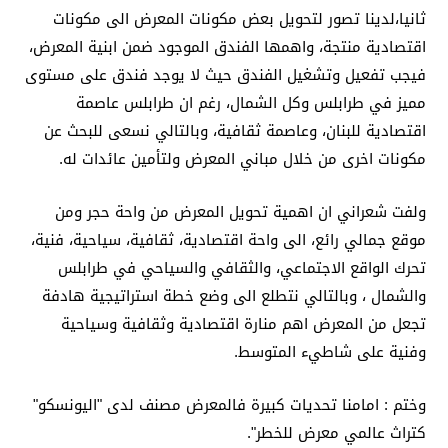
ثانيا،لدينا تصور لتحويل بعض مكونات المعرض الى مكونات
اقتصادية منتجة، واهمها الفندق الموجود ضمن ابنية المعرض،
فيجب تفعيل وتشغيل الفندق حيث لا يوجد فندق على مستوى
مميز في طرابلس وكل الشمال، رغم ان طرابلس عاصمة
اقتصادية للبنان، وعاصمة ثقافية، وبالتالي نسعى للبحث عن
مكونات اخرى من خلال مباني المعرض ولتأمين عائدات له.
ولفت شعراني ان اهمية تحويل المعرض من واحة حجر ومن
موقع جمالي رائع، الى واحة اقتصادية، ثقافية، سياحية، فنية،
تحرك الواقع الاجتماعي، والثقافي والسياحي في طرابلس
والشمال ، وبالتالي نتطلع الى وضع خطة استراتيجية هادفة
تجعل من المعرض اهم منارة اقتصادية وثقافية وسياحية
وفنية على شاطيء المتوسط.
وختم : امامنا تحديات كبيرة فالمعرض مصنف لدى "اليونسكو"
كتراث عالمي معرض للخطر".