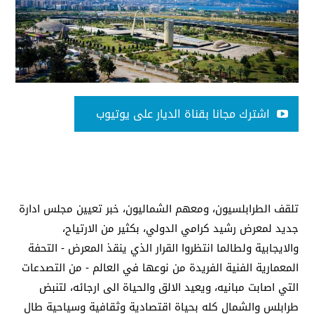
اشترك مجانا بقناة الديار على يوتيوب
تلقف الطرابلسيون، ومعهم الشماليون، خبر تعيين مجلس ادارة
جديد لمعرض رشيد كرامي الدولي، بكثير من الارتياح،
والايجابية ولطالما انتظروا القرار الذي ينقذ المعرض - التحفة
المعمارية الفنية الفريدة من نوعها في العالم - من التصدعات
التي اصابت مبانيه، ويعيد الالق والحياة الى ارجائه، لتنبض
طرابلس والشمال كله بحياة اقتصادية وثقافية وسياحية طال