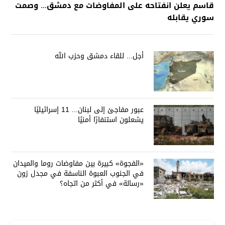
قاسم يعلن انفتاحه على المفاوضات مع دمشق... وصمت
سوري يقابله
أجل... للقاء دمشق وحزب الله
عبور مفاجئ إلى لبنان... 11 إسرائيليًا
يشعلون استنفارًا أمنيًا
«الفجوة» كبيرة بين مفاوضات روما والميدان
في الجنوب العبوة الناسفة في مجدل زون
«رسالة» في أكثر من اتجاه؟