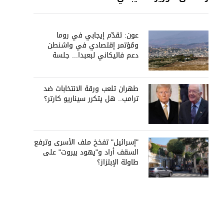
عون: تقدّم إيجابي في روما
ومُؤتمر إقتصادي في واشنطن
دعم فاتيكاني لبعبدا... جلسة
تشريعيّة ليومين... ونفط العراق
على الطاولة
طهران تلعب ورقة الانتخابات ضد
ترامب.. هل يتكرر سيناريو كارتر؟
"إسرائيل" تفخخ ملف الأسرى وترفع
السقف أراد و"يهود بيروت" على
طاولة الإبتزاز؟