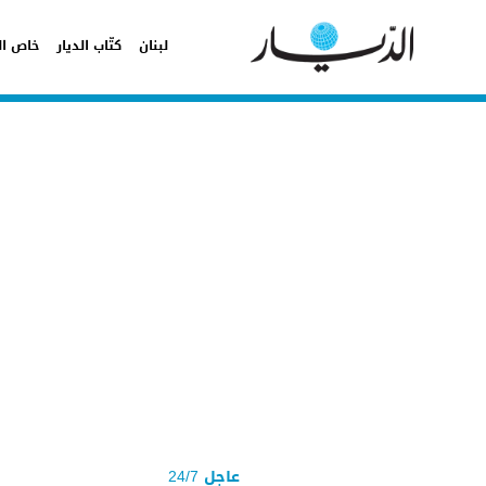
لبنان
كتّاب الديار
خاص ال
عاجل 24/7