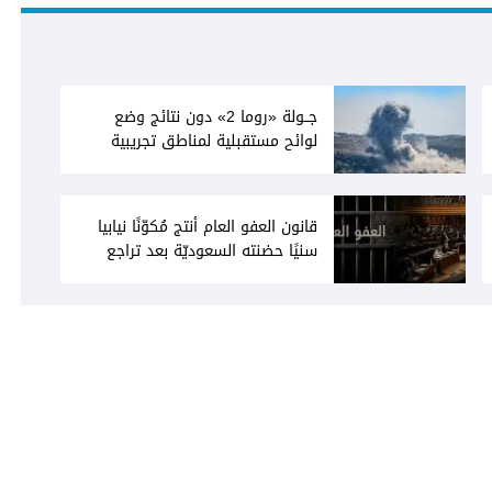
جــولة «روما 2» دون نتائج وضع
لوائح مستقبلية لمناطق تجريبية
قانون العفو العام أنتج مُكوّنًا نيابيا
سنيًا حضنته السعوديّة بعد تراجع
"الحريرية السياسية"