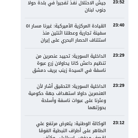
جيش الاحتلال نفذ تفجيراً في بلدة حولا
23:52
جنوب لبنان
القيادة المركزية الأميركية: غيرنا مسار ٥١
23:40
سفينة تجارية وعطلنا اثنتين منذ
استئناف الحصار البحري على إيران
الداخلية السورية: تحييد عنصرين من
23:29
تنظيم داعش كانا يحاولان زرع عبوة
ناسفة في السيدة زينب بريف دمشق
الداخلية السورية: التحقيق أشار لأن
23:29
العنصرين حاولا استهداف جهة حكومية
وعثرنا على عبوات ناسفة وأسلحة
بحوزتهما
الوكالة الوطنية: يتعرض مرتفع علي
23:12
الطاهر على أطراف النبطية الفوقا
لقصف مدفعي إسرائيلي مكثف