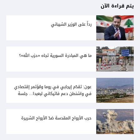
يتم قراءة الآن
رداً على الوزير الشيباني
ما هي المبادرة السورية تجاه «حزب الله»؟
عون: تقدّم إيجابي في روما ومُؤتمر إقتصادي
في واشنطن دعم فاتيكاني لبعبدا... جلسة
تشريعيّة ليومين... ونفط العراق على الطاولة
حرب الأرواح المقدسة ضدّ الأرواح الشريرة