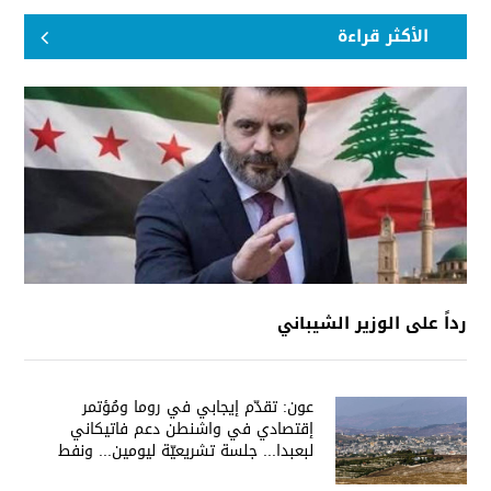
الأكثر قراءة
رداً على الوزير الشيباني
عون: تقدّم إيجابي في روما ومُؤتمر
إقتصادي في واشنطن دعم فاتيكاني
لبعبدا... جلسة تشريعيّة ليومين... ونفط
العراق على الطاولة