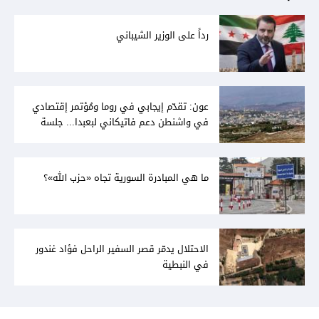
رداً على الوزير الشيباني
عون: تقدّم إيجابي في روما ومُؤتمر إقتصادي
في واشنطن دعم فاتيكاني لبعبدا... جلسة
تشريعيّة ليومين... ونفط العراق على الطاولة
ما هي المبادرة السورية تجاه «حزب الله»؟
الاحتلال يدمّر قصر السفير الراحل فؤاد غندور
في النبطية