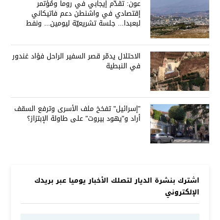
عون: تقدّم إيجابي في روما ومُؤتمر
إقتصادي في واشنطن دعم فاتيكاني
لبعبدا... جلسة تشريعيّة ليومين... ونفط
العراق على الطاولة
الاحتلال يدمّر قصر السفير الراحل فؤاد غندور
في النبطية
"إسرائيل" تفخخ ملف الأسرى وترفع السقف
أراد و"يهود بيروت" على طاولة الإبتزاز؟
اشترك بنشرة الديار لتصلك الأخبار يوميا عبر بريدك
الإلكتروني