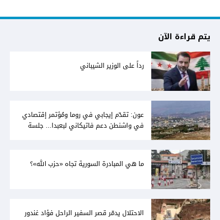
يتم قراءة الآن
رداً على الوزير الشيباني
عون: تقدّم إيجابي في روما ومُؤتمر إقتصادي
في واشنطن دعم فاتيكاني لبعبدا... جلسة
تشريعيّة ليومين... ونفط العراق على الطاولة
ما هي المبادرة السورية تجاه «حزب الله»؟
الاحتلال يدمّر قصر السفير الراحل فؤاد غندور