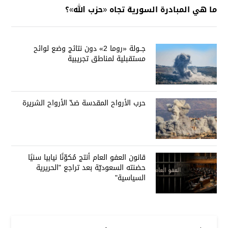
ما هي المبادرة السورية تجاه «حزب الله»؟
جــولة «روما 2» دون نتائج وضع لوائح
مستقبلية لمناطق تجريبية
حرب الأرواح المقدسة ضدّ الأرواح الشريرة
قانون العفو العام أنتج مُكوّنًا نيابيا سنيًا
حضنته السعوديّة بعد تراجع "الحريرية
السياسية"