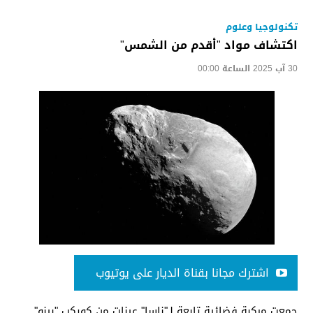
تكنولوجيا وعلوم
اكتشاف مواد "أقدم من الشمس"
30 آب 2025 الساعة 00:00
اشترك مجانا بقناة الديار على يوتيوب
جمعت مركبة فضائية تابعة لـ"ناسا" عينات من كويكب "بينو"