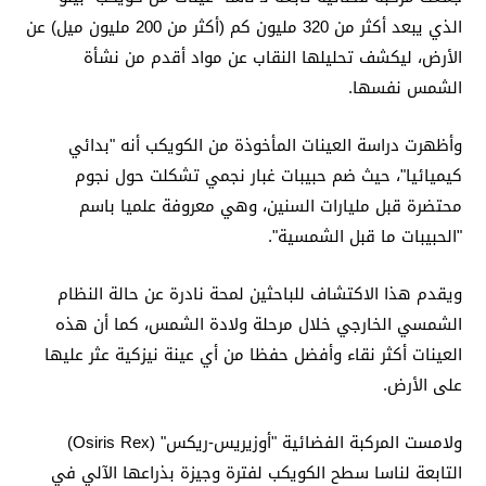
الذي يبعد أكثر من 320 مليون كم (أكثر من 200 مليون ميل) عن
الأرض، ليكشف تحليلها النقاب عن مواد أقدم من نشأة
الشمس نفسها.
وأظهرت دراسة العينات المأخوذة من الكويكب أنه "بدائي
كيميائيا"، حيث ضم حبيبات غبار نجمي تشكلت حول نجوم
محتضرة قبل مليارات السنين، وهي معروفة علميا باسم
"الحبيبات ما قبل الشمسية".
ويقدم هذا الاكتشاف للباحثين لمحة نادرة عن حالة النظام
الشمسي الخارجي خلال مرحلة ولادة الشمس، كما أن هذه
العينات أكثر نقاء وأفضل حفظا من أي عينة نيزكية عثر عليها
على الأرض.
ولامست المركبة الفضائية "أوزيريس-ريكس" (Osiris Rex)
التابعة لناسا سطح الكويكب لفترة وجيزة بذراعها الآلي في