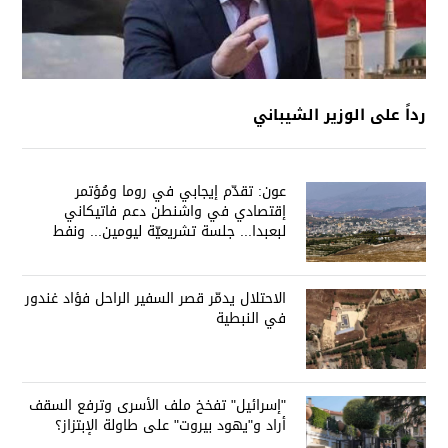
رداً على الوزير الشيباني
عون: تقدّم إيجابي في روما ومُؤتمر
إقتصادي في واشنطن دعم فاتيكاني
لبعبدا... جلسة تشريعيّة ليومين... ونفط
العراق على الطاولة
الاحتلال يدمّر قصر السفير الراحل فؤاد غندور
في النبطية
"إسرائيل" تفخخ ملف الأسرى وترفع السقف
أراد و"يهود بيروت" على طاولة الإبتزاز؟