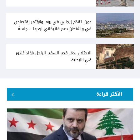
عون: تقدّم إيجابي في روما ومُؤتمر إقتصادي
في واشنطن دعم فاتيكاني لبعبدا... جلسة
تشريعيّة ليومين... ونفط العراق على الطاولة
الاحتلال يدمّر قصر السفير الراحل فؤاد غندور
في النبطية
الأكثر قراءة