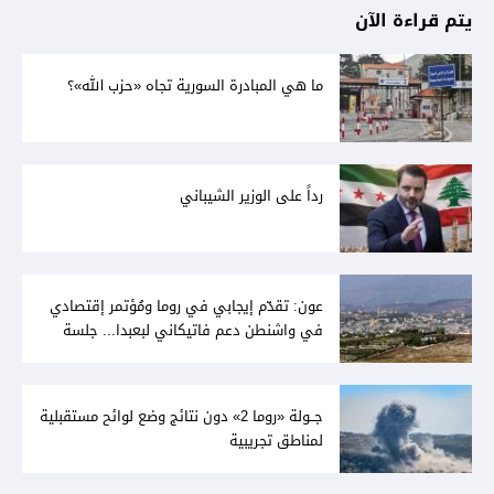
يتم قراءة الآن
ما هي المبادرة السورية تجاه «حزب الله»؟
رداً على الوزير الشيباني
عون: تقدّم إيجابي في روما ومُؤتمر إقتصادي
في واشنطن دعم فاتيكاني لبعبدا... جلسة
تشريعيّة ليومين... ونفط العراق على الطاولة
جــولة «روما 2» دون نتائج وضع لوائح مستقبلية
لمناطق تجريبية