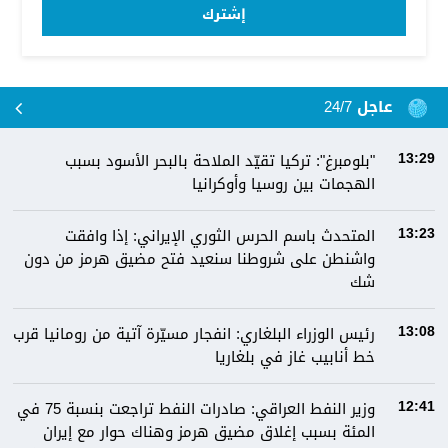
إشترك
عاجل 24/7
"بلومبرغ": تركيا تقيّد الملاحة بالبحر الأسود بسبب
13:29
الهجمات بين روسيا وأوكرانيا
المتحدث باسم الحرس الثوري الإيراني: إذا وافقت
13:23
واشنطن على شروطنا سنعيد فتح مضيق هرمز من دون
شك
رئيس الوزراء البلغاري: انفجار مسيّرة آتية من رومانيا قرب
13:08
خط أنابيب غاز في بلغاريا
وزير النفط العراقي: صادرات النفط تراجعت بنسبة 75 في
12:41
المئة بسبب إغلاق مضيق هرمز وهناك حوار مع إيران