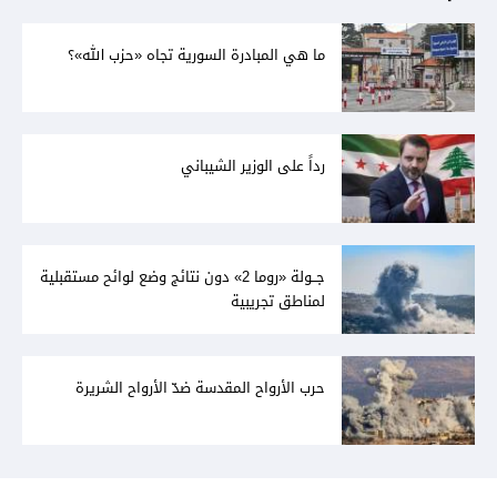
ما هي المبادرة السورية تجاه «حزب الله»؟
رداً على الوزير الشيباني
جــولة «روما 2» دون نتائج وضع لوائح مستقبلية
لمناطق تجريبية
حرب الأرواح المقدسة ضدّ الأرواح الشريرة