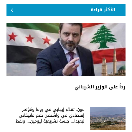
الأكثر قراءة
رداً على الوزير الشيباني
عون: تقدّم إيجابي في روما ومُؤتمر
إقتصادي في واشنطن دعم فاتيكاني
لبعبدا... جلسة تشريعيّة ليومين... ونفط
العراق على الطاولة