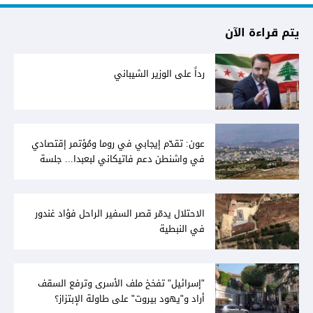
يتم قراءة الآن
رداً على الوزير الشيباني
عون: تقدّم إيجابي في روما ومُؤتمر إقتصادي
في واشنطن دعم فاتيكاني لبعبدا... جلسة
تشريعيّة ليومين... ونفط العراق على الطاولة
الاحتلال يدمّر قصر السفير الراحل فؤاد غندور
في النبطية
"إسرائيل" تفخخ ملف الأسرى وترفع السقف
أراد و"يهود بيروت" على طاولة الإبتزاز؟