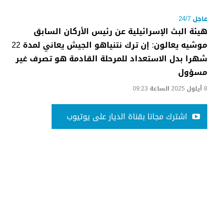
عاجل 24/7
هيئة البث الإسرائيلية عن رئيس الأركان السابق
موشيه يعالون: إن ترك نتنياهو الجيش يعاني لمدة 22
شهرا بدل الاستعداد للمرحلة القادمة هو تصرف غير
مسؤول
8 أيلول 2025 الساعة 09:23
اشترك مجانا بقناة الديار على يوتيوب