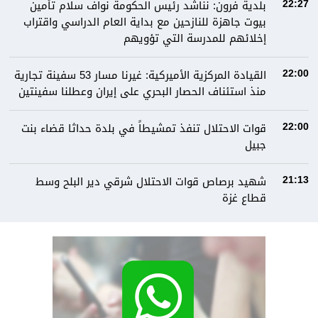
بلدية فرون: نناشد رئيس الحكومة نواف سلام تأمين
22:27
بيوت جاهزة للنازحين مع بداية العام الدراسي واقتراب
إخلائهم للمدرسة التي تؤويهم
القيادة المركزية الأميركية: غيرنا مسار 53 سفينة تجارية
22:00
منذ استئناف الحصار البحري على إيران وعطلنا سفينتين
قوات الاحتلال تنفذ تمشيطاً في بلدة حداثا قضاء بنت
22:00
جبيل
شهيد برصاص قوات الاحتلال شرقي دير البلح وسط
21:13
قطاع غزة