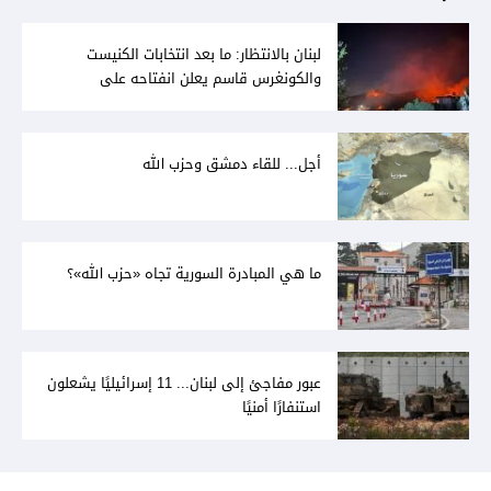
لبنان بالانتظار: ما بعد انتخابات الكنيست
والكونغرس قاسم يعلن انفتاحه على
المفاوضات مع دمشق... وصمت سوري يقابله
أجل... للقاء دمشق وحزب الله
ما هي المبادرة السورية تجاه «حزب الله»؟
عبور مفاجئ إلى لبنان... 11 إسرائيليًا يشعلون
استنفارًا أمنيًا