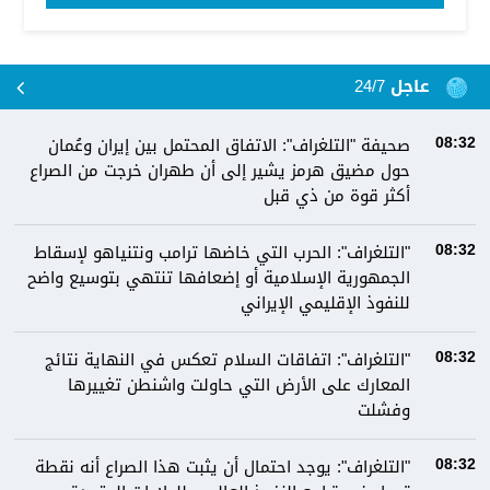
عاجل 24/7
صحيفة "التلغراف": الاتفاق المحتمل بين إيران وعُمان
08:32
حول مضيق هرمز يشير إلى أن طهران خرجت من الصراع
أكثر قوة من ذي قبل
"التلغراف": الحرب التي خاضها ترامب ونتنياهو لإسقاط
08:32
الجمهورية الإسلامية أو إضعافها تنتهي بتوسيع واضح
للنفوذ الإقليمي الإيراني
"التلغراف": اتفاقات السلام تعكس في النهاية نتائج
08:32
المعارك على الأرض التي حاولت واشنطن تغييرها
وفشلت
"التلغراف": يوجد احتمال أن يثبت هذا الصراع أنه نقطة
08:32