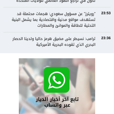
تحول في تراجع النفوذ العالمي للولايات المتحدة
"رويترز" عن مسؤول سعودي: هجمات محتملة قد
23:53
تستهدف مواقع مدنية واقتصادية بما يشمل البنية
التحتية للطاقة والموانئ والمطارات
ترامب: نسيطر على مضيق هرمز حاليا ولدينا الحصار
23:36
البحري الذي تقوده البحرية الأميركية