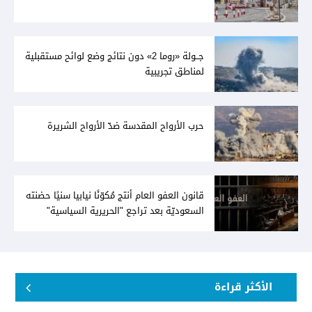
جــولة «روما 2» دون نتائج وضع لوائح مستقبلية
لمناطق تجريبية
حرب الأرواح المقدسة ضدّ الأرواح الشريرة
قانون العفو العام أنتج مُكوّنًا نيابيا سنيًا حضنته
السعوديّة بعد تراجع "الحريرية السياسية"
الأكثر قراءة