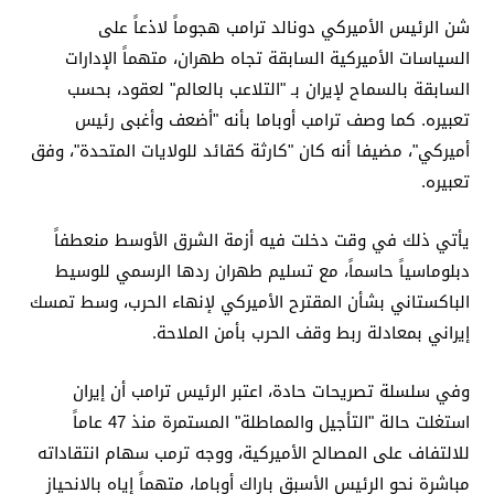
شن الرئيس الأميركي دونالد ترامب هجوماً لاذعاً على
السياسات الأميركية السابقة تجاه طهران، متهماً الإدارات
السابقة بالسماح لإيران بـ "التلاعب بالعالم" لعقود، بحسب
تعبيره. كما وصف ترامب أوباما بأنه "أضعف وأغبى رئيس
أميركي"، مضيفا أنه كان "كارثة كقائد للولايات المتحدة"، وفق
تعبيره.
يأتي ذلك في وقت دخلت فيه أزمة الشرق الأوسط منعطفاً
دبلوماسياً حاسماً، مع تسليم طهران ردها الرسمي للوسيط
الباكستاني بشأن المقترح الأميركي لإنهاء الحرب، وسط تمسك
إيراني بمعادلة ربط وقف الحرب بأمن الملاحة.
وفي سلسلة تصريحات حادة، اعتبر الرئيس ترامب أن إيران
استغلت حالة "التأجيل والمماطلة" المستمرة منذ 47 عاماً
للالتفاف على المصالح الأميركية، ووجه ترمب سهام انتقاداته
مباشرة نحو الرئيس الأسبق باراك أوباما، متهماً إياه بالانحياز