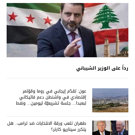
رداً على الوزير الشيباني
عون: تقدّم إيجابي في روما ومُؤتمر
إقتصادي في واشنطن دعم فاتيكاني
لبعبدا... جلسة تشريعيّة ليومين... ونفط
العراق على الطاولة
طهران تلعب ورقة الانتخابات ضد ترامب.. هل
يتكرر سيناريو كارتر؟