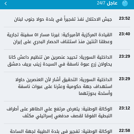
عاجل 24/7
جيش الاحتلال نفذ تفجيراً في بلدة حولا جنوب لبنان
23:52
القيادة المركزية الأميركية: غيرنا مسار ٥١ سفينة تجارية
23:40
وعطلنا اثنتين منذ استئناف الحصار البحري على إيران
الداخلية السورية: تحييد عنصرين من تنظيم داعش كانا
23:29
يحاولان زرع عبوة ناسفة في السيدة زينب بريف دمشق
الداخلية السورية: التحقيق أشار لأن العنصرين حاولا
23:29
استهداف جهة حكومية وعثرنا على عبوات ناسفة
وأسلحة بحوزتهما
الوكالة الوطنية: يتعرض مرتفع علي الطاهر على أطراف
23:12
النبطية الفوقا لقصف مدفعي إسرائيلي مكثف
الوكالة الوطنية: تفجير في بلدة الطيبة لجهة الساحة
22:58