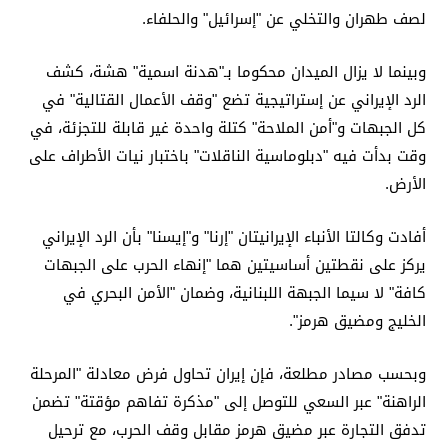
لصف طهران والتخلي عن "إسرائيل" والحلفاء.
وبينما لا يزال الميدان محكوما بـ"هدنة اسمية" هشة، كشف
الرد الإيراني عن إستراتيجية تضع "وقف الأعمال القتالية" في
كل الجبهات و"أمن الملاحة" كتلة واحدة غير قابلة للتجزئة، في
وقت بدأت فيه "دبلوماسية الناقلات" باختبار نيات الأطراف على
الأرض.
أفادت وكالتا الأنباء الإيرانيتان "إرنا" و"إيسنا" بأن الرد الإيراني
يركز على نقطتين أساسيتين هما "إنهاء الحرب على الجبهات
كافة" لا سيما الجبهة اللبنانية، وضمان "الأمن البحري في
الخليج ومضيق هرمز".
وبحسب مصادر مطلعة، فإن إيران تحاول فرض معادلة "المرحلة
الراهنة" عبر السعي للتوصل إلى "مذكرة تفاهم مؤقتة" تضمن
تدفق التجارة عبر مضيق هرمز مقابل وقف الحرب، مع ترحيل