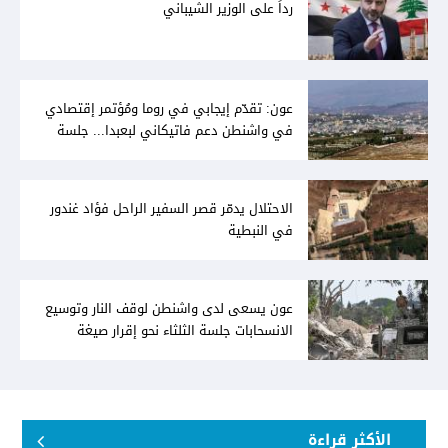
رداً على الوزير الشيباني
عون: تقدّم إيجابي في روما ومُؤتمر إقتصادي
في واشنطن دعم فاتيكاني لبعبدا... جلسة
تشريعيّة ليومين... ونفط العراق على الطاولة
الاحتلال يدمّر قصر السفير الراحل فؤاد غندور
في النبطية
عون يسعى لدى واشنطن لوقف النار وتوسيع
الانسحابات جلسة الثلثاء نحو إقرار صيغة
توافقيّة لقانون العفو بالأكثريّة
الأكثر قراءة