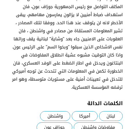
المكلف التواصل مع رئيس الجمهورية جوزاف عون، فان
استهداف ضباط أمنيين لا يزالون يمارسون مهامهم، يبقى
الأخطر لانه لن يتوقف عند هذا الحد. ووفقا لتلك المصادر ،
تشير المعلومات المستقاة من مصادر في واشنطن ، فان
العقوبات على الامنيين جاء بعد "وشاية" لبنانية يقف ورائها
نفس الاشخاص الذين سبقوا "وبخوا السم" على الرئيس عون.
واذا كان التوقيت مشبوه عشية انطلاق المفاوضات في
البنتاغون ويدخل في اطار الضغط على الوفد العسكري، فان
الخطورة تكمن في المعلومات التي تتحدث عن توجه أميركي
للتدخل في تعيينات أمنية على مستويات متوسطة، وهو امر
ترفضه المؤسسة العسكرية.
الكلمات الدالة
لبنان
أميركا
واشنطن
مفاوضات واشنطن
جوزاف عون