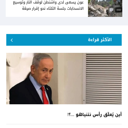
عون يسعى لدى واشنطن لوقف النار وتوسيع
الانسحابات جلسة الثلثاء نحو إقرار صيغة
توافقيّة لقانون العفو بالأكثريّة
الأكثر قراءة
أين يُعلّق رأس نتنياهو ...؟!