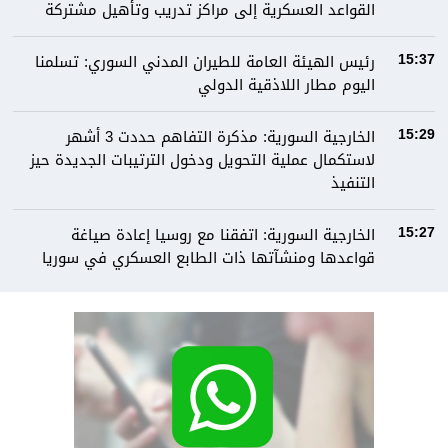
القواعد العسكرية إلى مراكز تدريب وتأهيل مشتركة
رئيس الهيئة العامة للطيران المدني السوري: تسلمنا
15:37
اليوم مطار اللاذقية الدولي
الخارجية السورية: مذكرة التفاهم حددت 3 أشهر
15:29
لاستكمال عملية التحويل ودخول الترتيبات الجديدة حيز
التنفيذ
الخارجية السورية: اتفقنا مع روسيا إعادة صياغة
15:27
قواعدها ومنشآتها ذات الطابع العسكري في سوريا