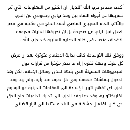
أكدت مصادر حزب الله "للديار" ان الكثير من المعلومات التي تم
تسريبها عن أجواء اللقاء بين وفد نيابي وحقوقي من الحزب
والنّائب العام التمييزي القاضي أحمد الحاج في مكتبه في قصر
العدل قبل ايام، غير صحيحة بل ان تحريفها لغايات معروفة
الاهداف وتصب في خانة الدعاية السلبية ضد حزب الله .
ووفق تلك الأوساط، كانت بداية الاجتماع متوترة بعد ان عرض
كل طرف وجهة نظره إزاء ما صدر مؤخرا من قرارات حول
الفيديوهات المسيئة التي بثتها احدى وسائل الإعلام. لكن بعد
الدخول بنقاشات معمقة بقي كل طرف عند رأيه، ولم يبد وفد
الحزب اي تفهم لتبرير الإساءة الى المقامات الدينية عبر الرسوم
الكاريكاتورية، وقد دعا وفد الحزب الى تدارك تداعيات منح الحق
لاي كان، افتعال مشكلة في البلد مستندا الى قرار قضائي.