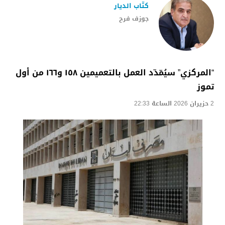
كتّاب الديار
جوزف فرح
“المركزي” سيُمّدّد العمل بالتعميمين ١٥٨ و١٦٦ من أول
تموز
2 حزيران 2026 الساعة 22:33