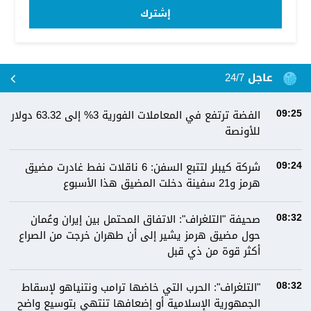
إشترك
عاجل 24/7
الفضة ترتفع في المعاملات الفورية 3% إلى 63.32 دولار
09:25
للأونصة
شركة كيبلر لتتبع السفن: 6 ناقلات نفط غادرت مضيق
09:24
هرمز و21 سفينة دخلت المضيق هذا الأسبوع
صحيفة "التلغراف": الاتفاق المحتمل بين إيران وعُمان
08:32
حول مضيق هرمز يشير إلى أن طهران خرجت من الصراع
أكثر قوة من ذي قبل
"التلغراف": الحرب التي خاضها ترامب ونتنياهو لإسقاط
08:32
الجمهورية الإسلامية أو إضعافها تنتهي بتوسيع واضح