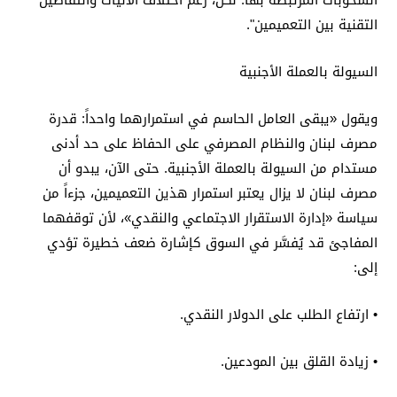
السحوبات المرتبطة بها. لكن، رغم اختلاف الآليات والتفاصيل
التقنية بين التعميمين".
السيولة بالعملة الأجنبية
ويقول «يبقى العامل الحاسم في استمرارهما واحداً: قدرة
مصرف لبنان والنظام المصرفي على الحفاظ على حد أدنى
مستدام من السيولة بالعملة الأجنبية. حتى الآن، يبدو أن
مصرف لبنان لا يزال يعتبر استمرار هذين التعميمين، جزءاً من
سياسة «إدارة الاستقرار الاجتماعي والنقدي»، لأن توقفهما
المفاجئ قد يُفسَّر في السوق كإشارة ضعف خطيرة تؤدي
إلى:
• ارتفاع الطلب على الدولار النقدي.
• زيادة القلق بين المودعين.