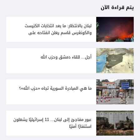
يتم قراءة الآن
لبنان بالانتظار: ما بعد انتخابات الكنيست
والكونغرس قاسم يعلن انفتاحه على
المفاوضات مع دمشق... وصمت سوري يقابله
أجل... للقاء دمشق وحزب الله
ما هي المبادرة السورية تجاه «حزب الله»؟
عبور مفاجئ إلى لبنان... 11 إسرائيليًا يشعلون
استنفارًا أمنيًا