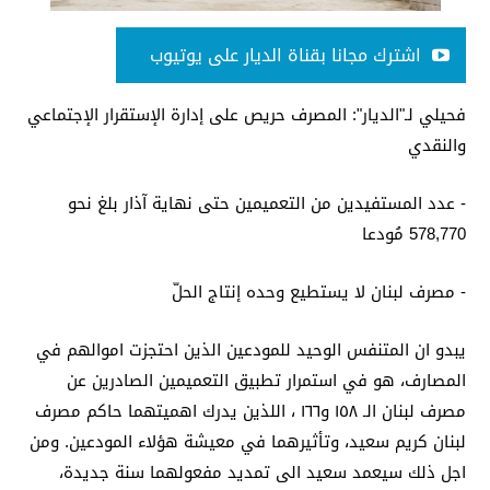
اشترك مجانا بقناة الديار على يوتيوب
فحيلي لـ"الديار": المصرف حريص على إدارة الإستقرار الإجتماعي
والنقدي
- عدد المستفيدين من التعميمين حتى نهاية آذار بلغ نحو
578,770 مُودعا
- مصرف لبنان لا يستطيع وحده إنتاج الحلّ
يبدو ان المتنفس الوحيد للمودعين الذين احتجزت اموالهم في
المصارف، هو في استمرار تطبيق التعميمين الصادرين عن
مصرف لبنان الـ ١٥٨ و١٦٦ ، اللذين يدرك اهميتهما حاكم مصرف
لبنان كريم سعيد، وتأثيرهما في معيشة هؤلاء المودعين. ومن
اجل ذلك سيعمد سعيد الى تمديد مفعولهما سنة جديدة،