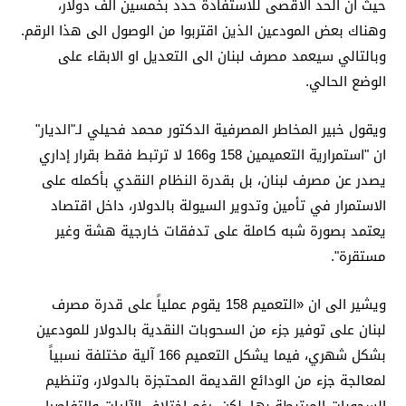
حيث ان الحد الاقصى للاستفادة حدد بخمسين الف دولار،
وهناك بعض المودعين الذين اقتربوا من الوصول الى هذا الرقم.
وبالتالي سيعمد مصرف لبنان الى التعديل او الابقاء على
الوضع الحالي.
ويقول خبير المخاطر المصرفية الدكتور محمد فحيلي لـ"الديار"
ان "استمرارية التعميمين 158 و166 لا ترتبط فقط بقرار إداري
يصدر عن مصرف لبنان، بل بقدرة النظام النقدي بأكمله على
الاستمرار في تأمين وتدوير السيولة بالدولار، داخل اقتصاد
يعتمد بصورة شبه كاملة على تدفقات خارجية هشة وغير
مستقرة".
ويشير الى ان «التعميم 158 يقوم عملياً على قدرة مصرف
لبنان على توفير جزء من السحوبات النقدية بالدولار للمودعين
بشكل شهري، فيما يشكل التعميم 166 آلية مختلفة نسبياً
لمعالجة جزء من الودائع القديمة المحتجزة بالدولار، وتنظيم