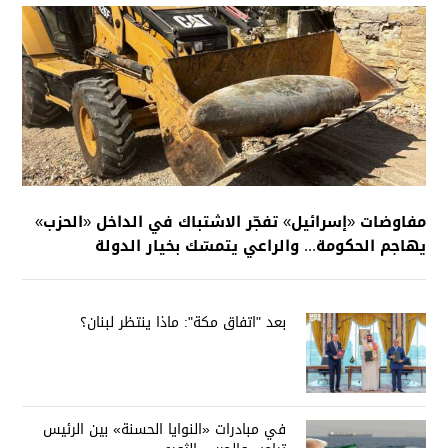
مفاوضات «إسرائيل» تفجّر الاشتباك في الداخل «الحزب»
يهاجم الحكومة... والراعي يتمسّك بخيار الدولة
بعد "اتفاق مكة": ماذا ينتظر لبنان؟
في مبادرات «النوايا الحسنة» بين الرئيس