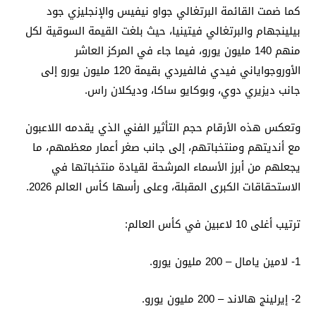
كما ضمت القائمة البرتغالي جواو نيفيس والإنجليزي جود
بيلينجهام والبرتغالي فيتينيا، حيث بلغت القيمة السوقية لكل
منهم 140 مليون يورو، فيما جاء في المركز العاشر
الأوروجواياني فيدي فالفيردي بقيمة 120 مليون يورو إلى
جانب ديزيري دوي، وبوكايو ساكا، وديكلان راس.
وتعكس هذه الأرقام حجم التأثير الفني الذي يقدمه اللاعبون
مع أنديتهم ومنتخباتهم، إلى جانب صغر أعمار معظمهم، ما
يجعلهم من أبرز الأسماء المرشحة لقيادة منتخباتها في
الاستحقاقات الكبرى المقبلة، وعلى رأسها كأس العالم 2026.
ترتيب أغلى 10 لاعبين في كأس العالم:
1- لامين يامال – 200 مليون يورو.
2- إيرلينج هالاند – 200 مليون يورو.