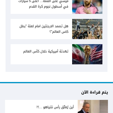
ميسي على القمة... أغلى 5 سيارات
في أسطول نجوم كرة القدم
هل تصمد الارجنتين امام لعنة "بطل
كاس العالم"؟
تهدئة أميركية خلال كأس العالم
يتم قراءة الآن
أين يُعلّق رأس نتنياهو ...؟!