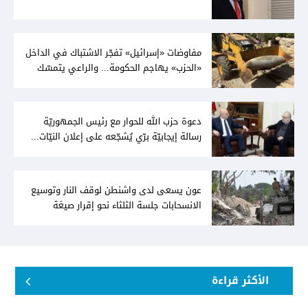
مفاوضات «إسرائيل» تفجّر الاشتباك في الداخل
«الحزب» يهاجم الحكومة... والراعي يتمسّك
بخيار الدولة
دعوة حزب الله للحوار مع رئيس الجمهوريّة
رسالة إيجابيّة برّي يُشجّعه على إعلان النيّات...
وعون لا يُمانع
عون يسعى لدى واشنطن لوقف النار وتوسيع
الانسحابات جلسة الثلثاء نحو إقرار صيغة
توافقيّة لقانون العفو بالأكثريّة
الأكثر قراءة