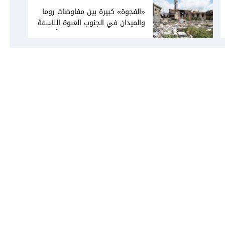
«الفجوة» كبيرة بين مفاوضات روما
والميدان في الجنوب العبوة الناسفة
في مجدل زون «رسالة» في أكثر من
اتجاه؟