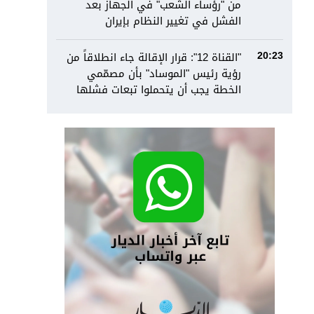
من "رؤساء الشعب" في الجهاز بعد
الفشل في تغيير النظام بإيران
"القناة 12": قرار الإقالة جاء انطلاقاً من
20:23
رؤية رئيس "الموساد" بأن مصمّمي
الخطة يجب أن يتحملوا تبعات فشلها