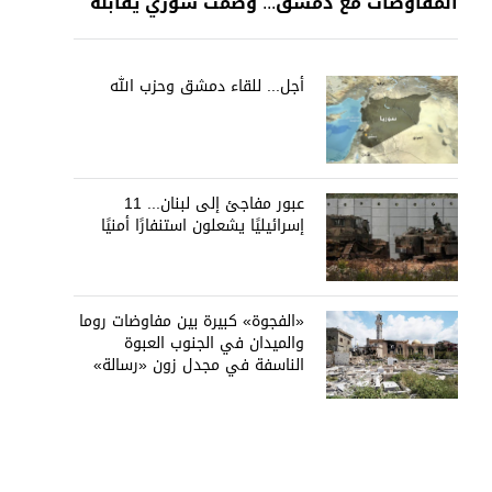
المفاوضات مع دمشق... وصمت سوري يقابله
أجل... للقاء دمشق وحزب الله
عبور مفاجئ إلى لبنان... 11
إسرائيليًا يشعلون استنفارًا أمنيًا
«الفجوة» كبيرة بين مفاوضات روما
والميدان في الجنوب العبوة
الناسفة في مجدل زون «رسالة»
في أكثر من اتجاه؟