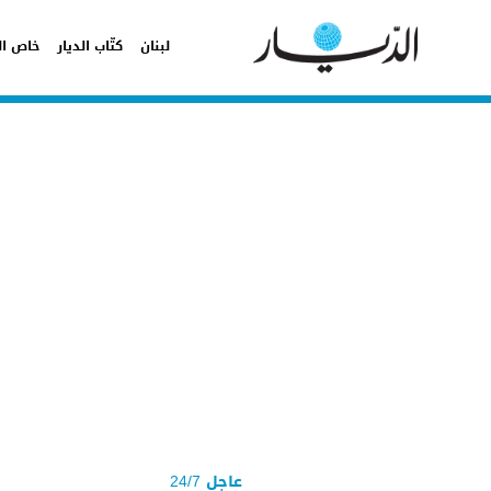
لبنان
كتّاب الديار
خاص ال
عاجل 24/7