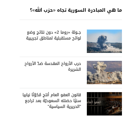
ما هي المبادرة السورية تجاه «حزب الله»؟
جــولة «روما 2» دون نتائج وضع
لوائح مستقبلية لمناطق تجريبية
حرب الأرواح المقدسة ضدّ الأرواح
الشريرة
قانون العفو العام أنتج مُكوّنًا نيابيا
سنيًا حضنته السعوديّة بعد تراجع
"الحريرية السياسية"