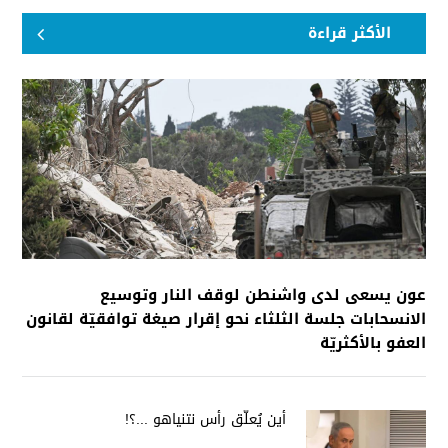
الأكثر قراءة
عون يسعى لدى واشنطن لوقف النار وتوسيع
الانسحابات جلسة الثلثاء نحو إقرار صيغة توافقيّة لقانون
العفو بالأكثريّة
أين يُعلّق رأس نتنياهو ...؟!