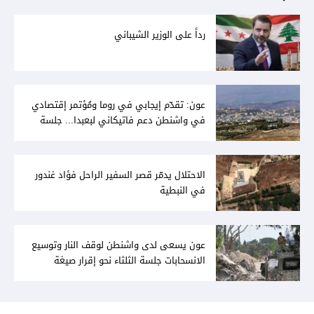
رداً على الوزير الشيباني
عون: تقدّم إيجابي في روما ومُؤتمر إقتصادي
في واشنطن دعم فاتيكاني لبعبدا... جلسة
تشريعيّة ليومين... ونفط العراق على الطاولة
الاحتلال يدمّر قصر السفير الراحل فؤاد غندور
في النبطية
عون يسعى لدى واشنطن لوقف النار وتوسيع
الانسحابات جلسة الثلثاء نحو إقرار صيغة
توافقيّة لقانون العفو بالأكثريّة