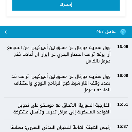
إشترك
عاجل 24/7
وول ستريت جورنال عن مسؤولين أميركيين: من المتوقع
16:09
أن يرفع ترامب الحصار البحري عن إيران إن أعادت فتح
هرمز بالكامل
وول ستريت جورنال عن مسؤولين أميركيين: ترامب قد
16:09
يمدد وقف النار شرط كبح البرنامج النووي واستئناف
الملاحة بهرمز
الخارجية السورية: الاتفاق مع موسكو على تحويل
15:51
القواعد العسكرية إلى مراكز تدريب وتأهيل مشتركة
رئيس الهيئة العامة للطيران المدني السوري: تسلمنا
15:37