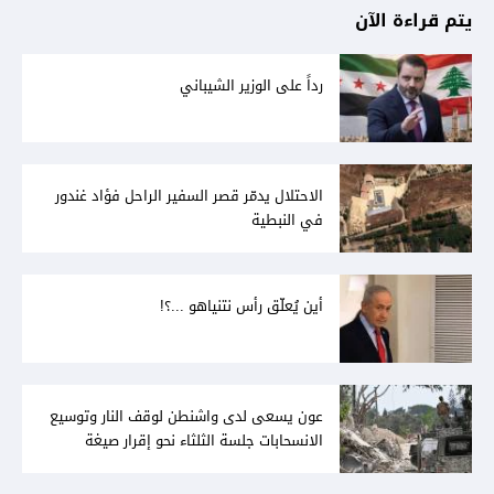
يتم قراءة الآن
رداً على الوزير الشيباني
الاحتلال يدمّر قصر السفير الراحل فؤاد غندور
في النبطية
أين يُعلّق رأس نتنياهو ...؟!
عون يسعى لدى واشنطن لوقف النار وتوسيع
الانسحابات جلسة الثلثاء نحو إقرار صيغة
توافقيّة لقانون العفو بالأكثريّة