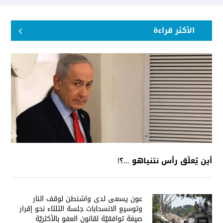
الأكثر قراءة
أين يُعلّق رأس نتنياهو ...؟!
عون يسعى لدى واشنطن لوقف النار
وتوسيع الانسحابات جلسة الثلثاء نحو إقرار
صيغة توافقيّة لقانون العفو بالأكثريّة