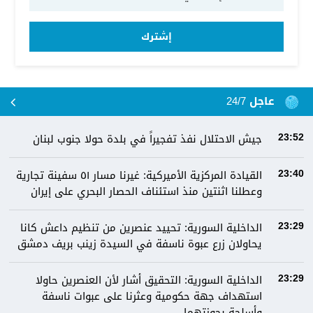
إشترك
عاجل 24/7
جيش الاحتلال نفذ تفجيراً في بلدة حولا جنوب لبنان
23:52
القيادة المركزية الأميركية: غيرنا مسار ٥١ سفينة تجارية
23:40
وعطلنا اثنتين منذ استئناف الحصار البحري على إيران
الداخلية السورية: تحييد عنصرين من تنظيم داعش كانا
23:29
يحاولان زرع عبوة ناسفة في السيدة زينب بريف دمشق
الداخلية السورية: التحقيق أشار لأن العنصرين حاولا
23:29
استهداف جهة حكومية وعثرنا على عبوات ناسفة
وأسلحة بحوزتهما