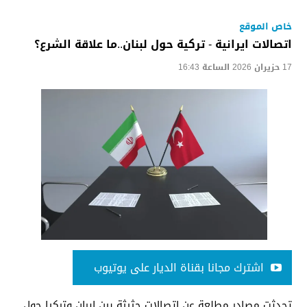
خاص الموقع
اتصالات ايرانية - تركية حول لبنان..ما علاقة الشرع؟
17 حزيران 2026 الساعة 16:43
اشترك مجانا بقناة الديار على يوتيوب
تحدثت مصادر مطلعة عن اتصالات حثيثة بين إيران وتركيا حول