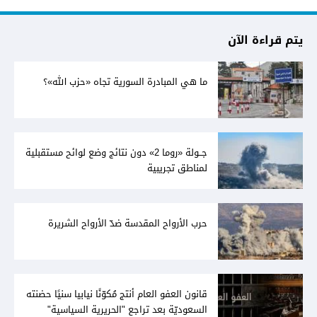
يتم قراءة الآن
ما هي المبادرة السورية تجاه «حزب الله»؟
جــولة «روما 2» دون نتائج وضع لوائح مستقبلية
لمناطق تجريبية
حرب الأرواح المقدسة ضدّ الأرواح الشريرة
قانون العفو العام أنتج مُكوّنًا نيابيا سنيًا حضنته
السعوديّة بعد تراجع "الحريرية السياسية"