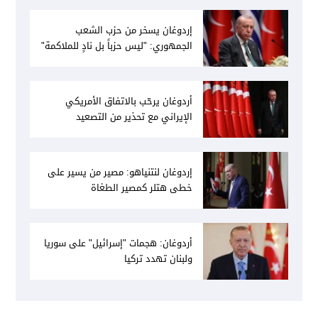
إردوغان يسخر من حزب الشعب
الجمهوري: "ليس حزباً بل نادٍ للملاكمة"
أردوغان يرحّب بالاتفاق الأمريكي
الإيراني مع تحذير من التصعيد
إردوغان لنتنياهو: مصير من يسير على
خطى هتلر كمصير الطغاة
أردوغان: هجمات "إسرائيل" على سوريا
ولبنان تهدد تركيا