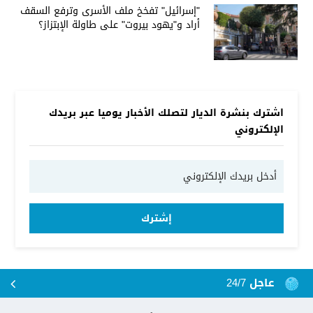
"إسرائيل" تفخخ ملف الأسرى وترفع السقف
أراد و"يهود بيروت" على طاولة الإبتزاز؟
اشترك بنشرة الديار لتصلك الأخبار يوميا عبر بريدك
الإلكتروني
إشترك
عاجل 24/7