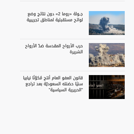
جــولة «روما 2» دون نتائج وضع
لوائح مستقبلية لمناطق تجريبية
حرب الأرواح المقدسة ضدّ الأرواح
الشريرة
قانون العفو العام أنتج مُكوّنًا نيابيا
سنيًا حضنته السعوديّة بعد تراجع
"الحريرية السياسية"