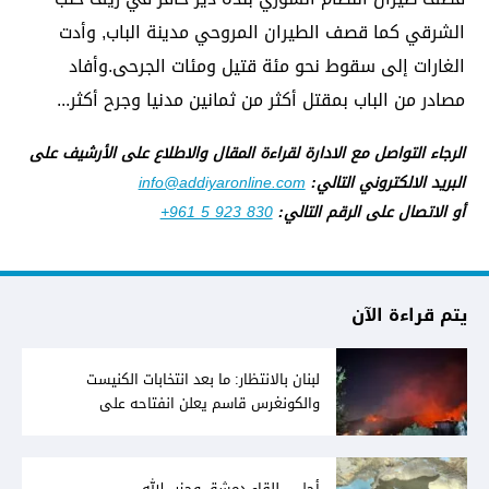
الشرقي كما قصف الطيران المروحي مدينة الباب, وأدت
الغارات إلى سقوط نحو مئة قتيل ومئات الجرحى.وأفاد
مصادر من الباب بمقتل أكثر من ثمانين مدنيا وجرح أكثر...
الرجاء التواصل مع الادارة لقراءة المقال والاطلاع على الأرشيف على
البريد الالكتروني التالي:
info@addiyaronline.com
أو الاتصال على الرقم التالي:
+961 5 923 830
يتم قراءة الآن
لبنان بالانتظار: ما بعد انتخابات الكنيست
والكونغرس قاسم يعلن انفتاحه على
المفاوضات مع دمشق... وصمت سوري يقابله
أجل... للقاء دمشق وحزب الله