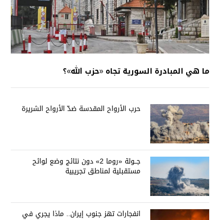
ما هي المبادرة السورية تجاه «حزب الله»؟
حرب الأرواح المقدسة ضدّ الأرواح الشريرة
جــولة «روما 2» دون نتائج وضع لوائح
مستقبلية لمناطق تجريبية
انفجارات تهز جنوب إيران.. ماذا يجري في