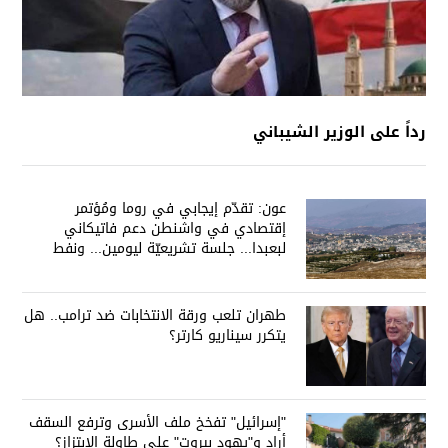
رداً على الوزير الشيباني
عون: تقدّم إيجابي في روما ومُؤتمر
إقتصادي في واشنطن دعم فاتيكاني
لبعبدا... جلسة تشريعيّة ليومين... ونفط
العراق على الطاولة
طهران تلعب ورقة الانتخابات ضد ترامب.. هل
يتكرر سيناريو كارتر؟
"إسرائيل" تفخخ ملف الأسرى وترفع السقف
أراد و"يهود بيروت" على طاولة الإبتزاز؟