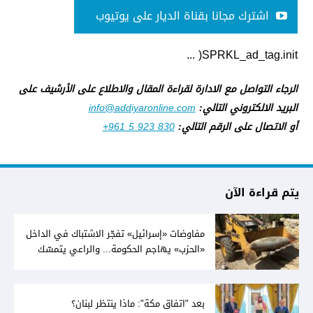
اشترك مجانا بقناة الديار على يوتيوب
SPRKL_ad_tag.init( ...
الرجاء التواصل مع الادارة لقراءة المقال والاطلاع على الأرشيف على
البريد الالكتروني التالي:
info@addiyaronline.com
أو الاتصال على الرقم التالي:
+961 5 923 830
يتم قراءة الآن
مفاوضات «إسرائيل» تفجّر الاشتباك في الداخل
«الحزب» يهاجم الحكومة... والراعي يتمسّك
بخيار الدولة
بعد "اتفاق مكة": ماذا ينتظر لبنان؟