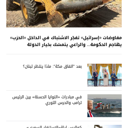
مفاوضات «إسرائيل» تفجّر الاشتباك في الداخل «الحزب»
يهاجم الحكومة... والراعي يتمسّك بخيار الدولة
بعد "اتفاق مكة": ماذا ينتظر لبنان؟
في مبادرات «النوايا الحسنة» بين الرئيس
ترامب والحرس الثوري
كواليس ليلة«الإستنفار السوري»