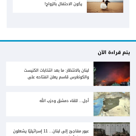
يكون الاحتفال بالزواج!
يتم قراءة الآن
لبنان بالانتظار: ما بعد انتخابات الكنيست
والكونغرس قاسم يعلن انفتاحه على
المفاوضات مع دمشق... وصمت سوري يقابله
أجل... للقاء دمشق وحزب الله
عبور مفاجئ إلى لبنان... 11 إسرائيليًا يشعلون