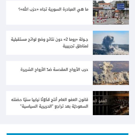
ما هي المبادرة السورية تجاه «حزب الله»؟
جــولة «روما 2» دون نتائج وضع لوائح مستقبلية
لمناطق تجريبية
حرب الأرواح المقدسة ضدّ الأرواح الشريرة
قانون العفو العام أنتج مُكوّنًا نيابيا سنيًا حضنته
السعوديّة بعد تراجع "الحريرية السياسية"