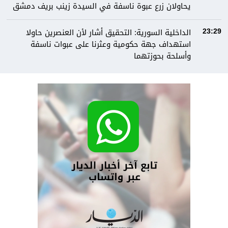
يحاولان زرع عبوة ناسفة في السيدة زينب بريف دمشق
الداخلية السورية: التحقيق أشار لأن العنصرين حاولا
23:29
استهداف جهة حكومية وعثرنا على عبوات ناسفة
وأسلحة بحوزتهما