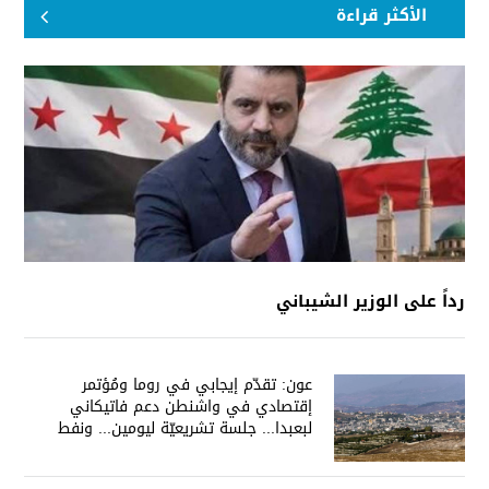
الأكثر قراءة
رداً على الوزير الشيباني
عون: تقدّم إيجابي في روما ومُؤتمر
إقتصادي في واشنطن دعم فاتيكاني
لبعبدا... جلسة تشريعيّة ليومين... ونفط
العراق على الطاولة