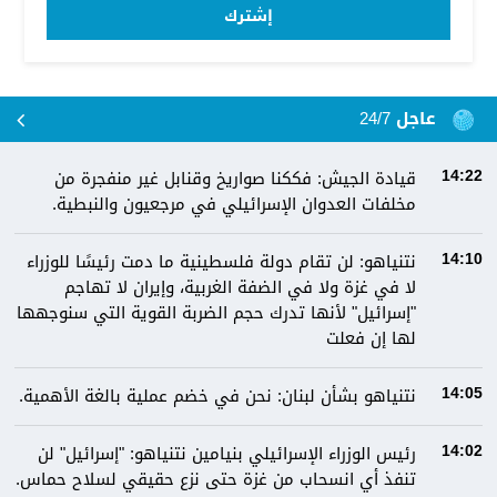
إشترك
عاجل 24/7
قيادة الجيش: فككنا صواريخ وقنابل غير منفجرة من
14:22
مخلفات العدوان الإسرائيلي في مرجعيون والنبطية.
نتنياهو: لن تقام دولة فلسطينية ما دمت رئيسًا للوزراء
14:10
لا في غزة ولا في الضفة الغربية، وإيران لا تهاجم
"إسرائيل" لأنها تدرك حجم الضربة القوية التي سنوجهها
لها إن فعلت
نتنياهو بشأن لبنان: نحن في خضم عملية بالغة الأهمية.
14:05
رئيس الوزراء الإسرائيلي بنيامين نتنياهو: "إسرائيل" لن
14:02
تنفذ أي انسحاب من غزة حتى نزع حقيقي لسلاح حماس.