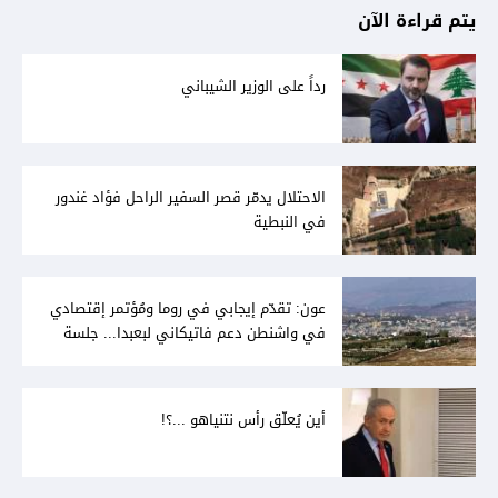
يتم قراءة الآن
رداً على الوزير الشيباني
الاحتلال يدمّر قصر السفير الراحل فؤاد غندور
في النبطية
عون: تقدّم إيجابي في روما ومُؤتمر إقتصادي
في واشنطن دعم فاتيكاني لبعبدا... جلسة
تشريعيّة ليومين... ونفط العراق على الطاولة
أين يُعلّق رأس نتنياهو ...؟!