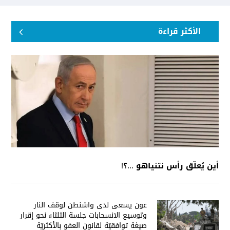
الأكثر قراءة
أين يُعلّق رأس نتنياهو ...؟!
عون يسعى لدى واشنطن لوقف النار
وتوسيع الانسحابات جلسة الثلثاء نحو إقرار
صيغة توافقيّة لقانون العفو بالأكثريّة