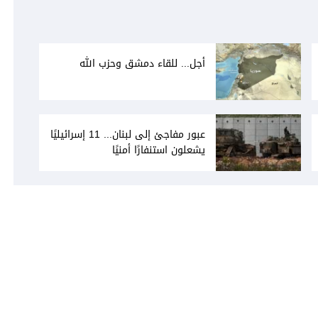
أجل... للقاء دمشق وحزب الله
عبور مفاجئ إلى لبنان... 11 إسرائيليًا
يشعلون استنفارًا أمنيًا