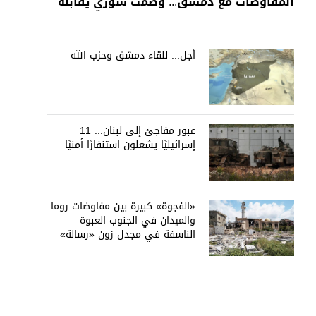
المفاوضات مع دمشق... وصمت سوري يقابله
أجل... للقاء دمشق وحزب الله
عبور مفاجئ إلى لبنان... 11
إسرائيليًا يشعلون استنفارًا أمنيًا
«الفجوة» كبيرة بين مفاوضات روما
والميدان في الجنوب العبوة
الناسفة في مجدل زون «رسالة»
في أكثر من اتجاه؟