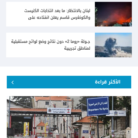
لبنان بالانتظار: ما بعد انتخابات الكنيست
والكونغرس قاسم يعلن انفتاحه على
المفاوضات مع دمشق... وصمت سوري يقابله
جــولة «روما 2» دون نتائج وضع لوائح مستقبلية
لمناطق تجريبية
الأكثر قراءة