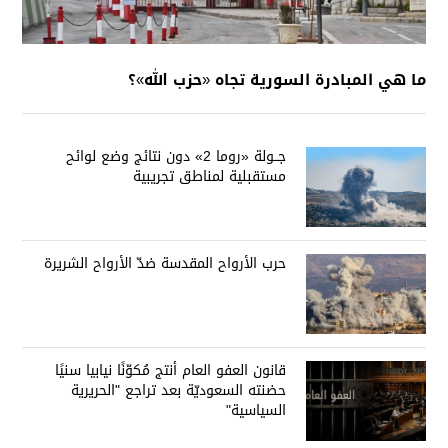
ما هي المبادرة السورية تجاه «حزب الله»؟
جــولة «روما 2» دون نتائج وضع لوائح
مستقبلية لمناطق تجريبية
حرب الأرواح المقدسة ضدّ الأرواح الشريرة
قانون العفو العام أنتج مُكوّنًا نيابيا سنيًا
حضنته السعوديّة بعد تراجع "الحريرية
السياسية"