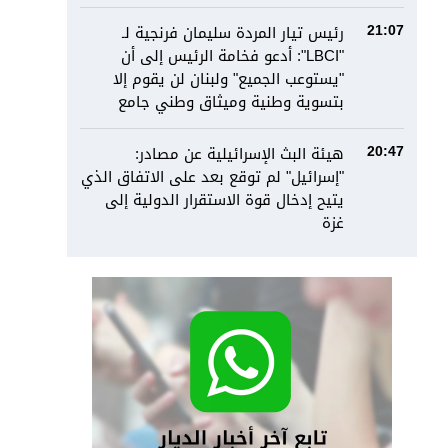
رئيس تيار المردة سليمان فرنجية لـ
21:07
"LBCI": أدعو فخامة الرئيس إلى أن
"يستوعب الجميع" ولبنان لن يقوم إلا
بتسوية وطنية وميثاق وطني جامع
هيئة البث الإسرائيلية عن مصادر:
20:47
"إسرائيل" لم توقع بعد على الاتفاق الذي
يتيح إدخال قوة الاستقرار الدولية إلى
غزة