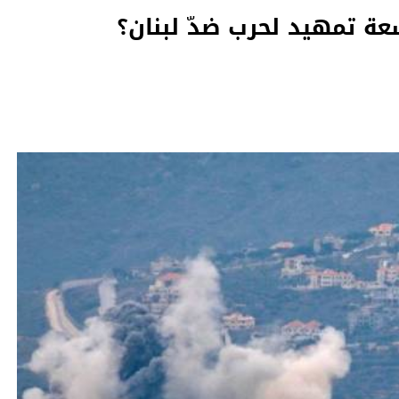
عة تمهيد لحرب ضدّ لبنان؟