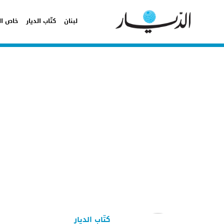
لبنان
كتّاب الديار
خاص ال
كتّاب الديار