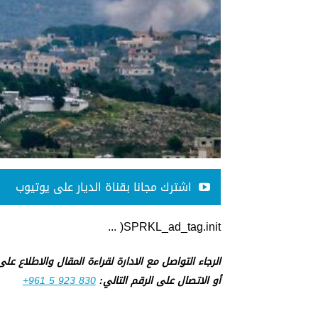
اشترك مجانا بقناة الديار على يوتيوب
SPRKL_ad_tag.init( ...
الرجاء التواصل مع الادارة لقراءة المقال والاطلاع عل
أو الاتصال على الرقم التالي:
+961 5 923 830