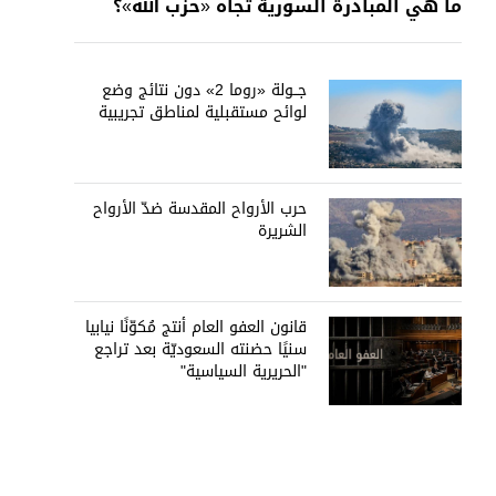
ما هي المبادرة السورية تجاه «حزب الله»؟
جــولة «روما 2» دون نتائج وضع
لوائح مستقبلية لمناطق تجريبية
حرب الأرواح المقدسة ضدّ الأرواح
الشريرة
قانون العفو العام أنتج مُكوّنًا نيابيا
سنيًا حضنته السعوديّة بعد تراجع
"الحريرية السياسية"