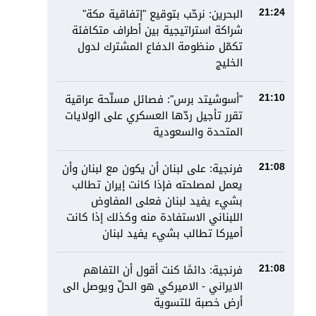
البحرين: نرحّب بتوقيع "إتفاقية مكة"
21:24
شراكة استراتيجية بين أطراف متكافئة
تكمّل منظومة الدفاع المشترك لدول
الخليج
"أسوشيتد برس": فصائل مسلّحة عراقية
21:10
تقرر تأجيل ردّها العسكري على الولايات
المتحدة والسعودية
فرنجية: على لبنان أن يكون مع لبنان وأن
21:08
يعمل لمصلحته فإذا كانت إيران تطالب
بشيء يفيد لبنان فعلى المفاوض
اللبناني الاستفادة منه وكذلك إذا كانت
أميركا تطالب بشيء يفيد لبنان
فرنجية: دائمًا كنت أقول أن التفاهم
21:08
الايراني - الاميركي هو الحلّ ويوصل الى
أرض خصبة للتسوية