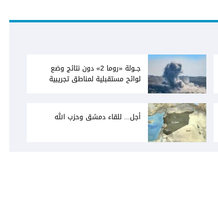
جــولة «روما 2» دون نتائج وضع
لوائح مستقبلية لمناطق تجريبية
أجل... للقاء دمشق وحزب الله