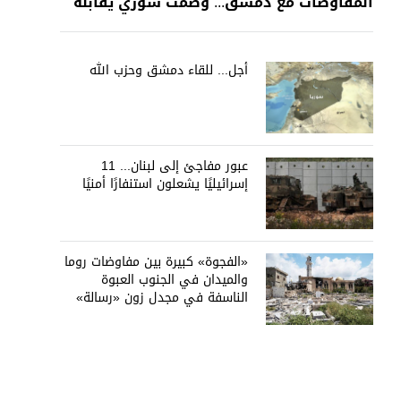
المفاوضات مع دمشق... وصمت سوري يقابله
أجل... للقاء دمشق وحزب الله
عبور مفاجئ إلى لبنان... 11
إسرائيليًا يشعلون استنفارًا أمنيًا
«الفجوة» كبيرة بين مفاوضات روما
والميدان في الجنوب العبوة
الناسفة في مجدل زون «رسالة»
في أكثر من اتجاه؟