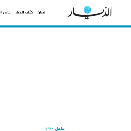
لبنان
كتّاب الديار
خاص ال
عاجل 24/7