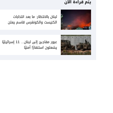
يتم قراءة الآن
لبنان بالانتظار: ما بعد انتخابات
الكنيست والكونغرس قاسم يعلن
انفتاحه على المفاوضات مع دمشق...
وصمت سوري يقابله
عبور مفاجئ إلى لبنان... 11 إسرائيليًا
يشعلون استنفارًا أمنيًا