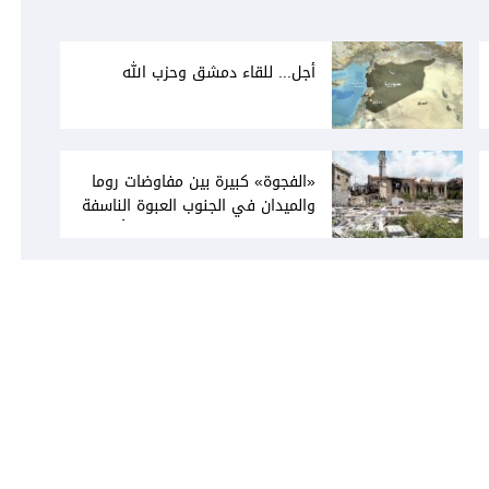
أجل... للقاء دمشق وحزب الله
«الفجوة» كبيرة بين مفاوضات روما
والميدان في الجنوب العبوة الناسفة
في مجدل زون «رسالة» في أكثر من
اتجاه؟