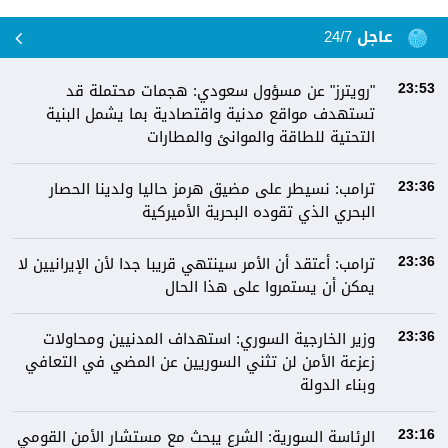
عاجل 24/7
"رويترز" عن مسؤول سعودي: هجمات محتملة قد
23:53
تستهدف مواقع مدنية واقتصادية بما يشمل البنية
التحتية للطاقة والموانئ والمطارات
ترامب: نسيطر على مضيق هرمز حاليا ولدينا الحصار
23:36
البحري الذي تقوده البحرية الأميركية
ترامب: أعتقد أن الأمر سينتهي قريبا جدا لأن الإيرانيين لا
23:36
يمكن أن يستمروا على هذا الحال
وزير الخارجية السوري: استهداف المدنيين ومحاولات
23:36
زعزعة الأمن لن تثني السوريين عن المضي في التعافي
وبناء الدولة
الرئاسة السورية: الشرع يبحث مع مستشار الأمن القومي
23:16