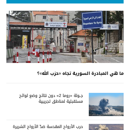
ما هي المبادرة السورية تجاه «حزب الله»؟
جــولة «روما 2» دون نتائج وضع لوائح
مستقبلية لمناطق تجريبية
حرب الأرواح المقدسة ضدّ الأرواح الشريرة