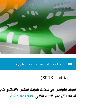
اشترك مجانا بقناة الديار على يوتيوب
SPRKL_ad_tag.init( ...
الرجاء التواصل مع الادارة لقراءة المقال والاطلاع عل
أو الاتصال على الرقم التالي:
+961 5 923 830