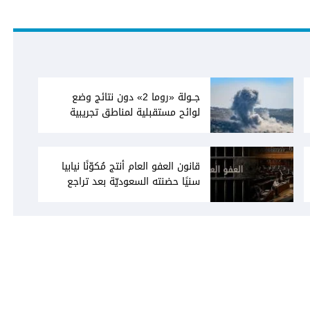
جــولة «روما 2» دون نتائج وضع
لوائح مستقبلية لمناطق تجريبية
قانون العفو العام أنتج مُكوّنًا نيابيا
سنيًا حضنته السعوديّة بعد تراجع
"الحريرية السياسية"