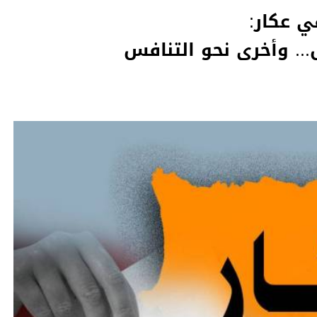
في عكار:
ق... وأخرى نحو التنافس