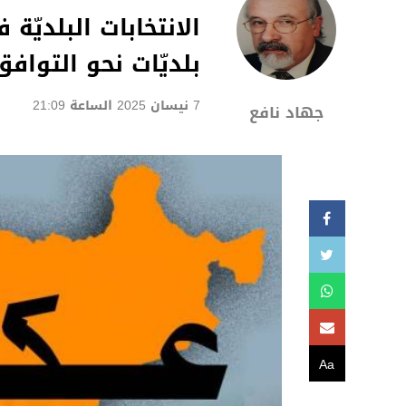
الانتخابات البلديّة 
بلديّات نحو التواف
7 نيسان 2025 الساعة 21:09
جهاد نافع
Aa