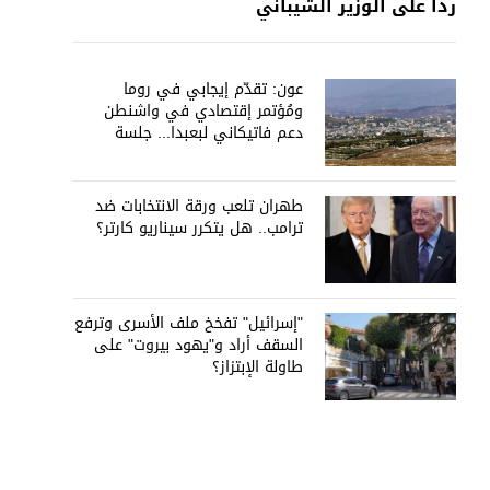
رداً على الوزير الشيباني
عون: تقدّم إيجابي في روما
ومُؤتمر إقتصادي في واشنطن
دعم فاتيكاني لبعبدا... جلسة
تشريعيّة ليومين... ونفط العراق
على الطاولة
طهران تلعب ورقة الانتخابات ضد
ترامب.. هل يتكرر سيناريو كارتر؟
"إسرائيل" تفخخ ملف الأسرى وترفع
السقف أراد و"يهود بيروت" على
طاولة الإبتزاز؟