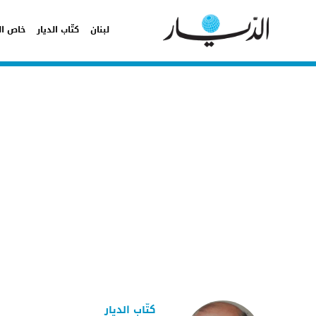
لبنان
كتّاب الديار
خاص ال
كتّاب الديار