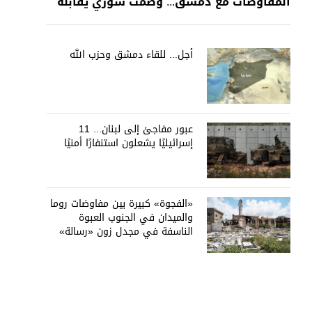
المفاوضات مع دمشق... وصمت سوري يقابله
أجل... للقاء دمشق وحزب الله
عبور مفاجئ إلى لبنان... 11
إسرائيليًا يشعلون استنفارًا أمنيًا
«الفجوة» كبيرة بين مفاوضات روما
والميدان في الجنوب العبوة
الناسفة في مجدل زون «رسالة»
في أكثر من اتجاه؟