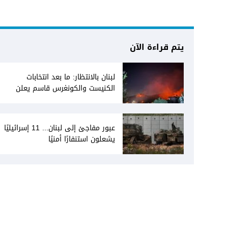
يتم قراءة الآن
لبنان بالانتظار: ما بعد انتخابات
الكنيست والكونغرس قاسم يعلن
انفتاحه على المفاوضات مع دمشق...
وصمت سوري يقابله
عبور مفاجئ إلى لبنان... 11 إسرائيليًا
يشعلون استنفارًا أمنيًا