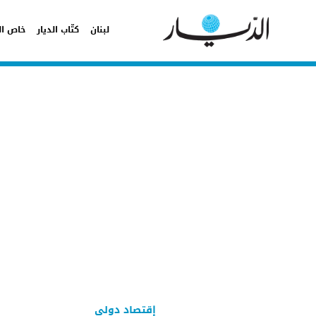
لبنان
كتّاب الديار
خاص ال
إقتصاد دولي