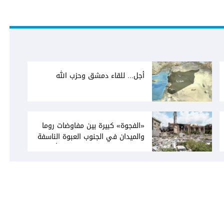
أجل... للقاء دمشق وحزب الله
«الفجوة» كبيرة بين مفاوضات روما
والميدان في الجنوب العبوة الناسفة
في مجدل زون «رسالة» في أكثر من
اتجاه؟