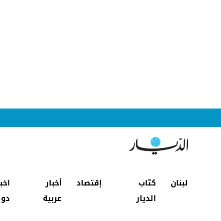
لبنان
كتّاب
إقتصاد
أخبار
اخب
الديار
عربية
دول