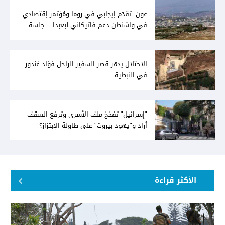
عون: تقدّم إيجابي في روما ومُؤتمر إقتصادي
في واشنطن دعم فاتيكاني لبعبدا... جلسة
تشريعيّة ليومين... ونفط العراق على الطاولة
الاحتلال يدمّر قصر السفير الراحل فؤاد غندور
في النبطية
"إسرائيل" تفخخ ملف الأسرى وترفع السقف
أراد و"يهود بيروت" على طاولة الإبتزاز؟
الأكثر قراءة