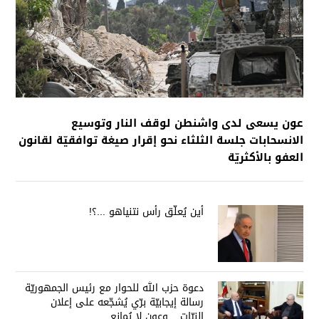
عون يسعى لدى واشنطن لوقف النار وتوسيع
الانسحابات جلسة الثلثاء نحو إقرار صيغة توافقيّة لقانون
العفو بالأكثريّة
أين يُعلّق رأس نتنياهو ...؟!
دعوة حزب الله للحوار مع رئيس الجمهوريّة
رسالة إيجابيّة برّي يُشجّعه على إعلان
النيّات... وعون لا يُمانع