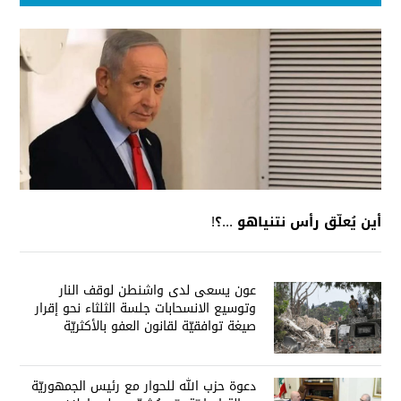
أين يُعلّق رأس نتنياهو ...؟!
عون يسعى لدى واشنطن لوقف النار
وتوسيع الانسحابات جلسة الثلثاء نحو إقرار
صيغة توافقيّة لقانون العفو بالأكثريّة
دعوة حزب الله للحوار مع رئيس الجمهوريّة