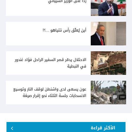
رداً على الوزير الشيباني
أين يُعلّق رأس نتنياهو ...؟!
الاحتلال يدمّر قصر السفير الراحل فؤاد غندور
في النبطية
عون يسعى لدى واشنطن لوقف النار وتوسيع
الانسحابات جلسة الثلثاء نحو إقرار صيغة
توافقيّة لقانون العفو بالأكثريّة
الأكثر قراءة