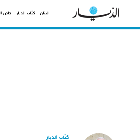
لبنان
كتّاب الديار
خاص ال
كتّاب الديار