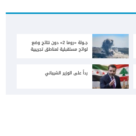
جــولة «روما 2» دون نتائج وضع
لوائح مستقبلية لمناطق تجريبية
رداً على الوزير الشيباني