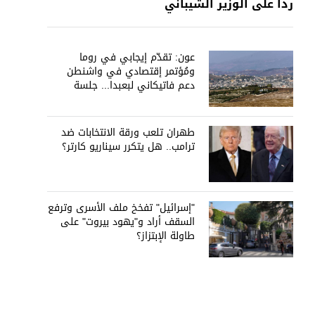
رداً على الوزير الشيباني
عون: تقدّم إيجابي في روما
ومُؤتمر إقتصادي في واشنطن
دعم فاتيكاني لبعبدا... جلسة
تشريعيّة ليومين... ونفط العراق
على الطاولة
طهران تلعب ورقة الانتخابات ضد
ترامب.. هل يتكرر سيناريو كارتر؟
"إسرائيل" تفخخ ملف الأسرى وترفع
السقف أراد و"يهود بيروت" على
طاولة الإبتزاز؟