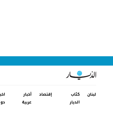
لبنان
كتّاب
إقتصاد
أخبار
اخب
الديار
عربية
دول