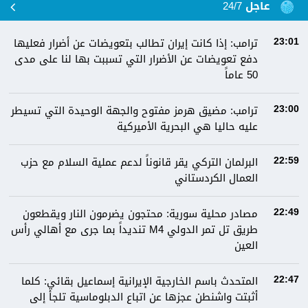
عاجل 24/7
ترامب: إذا كانت إيران تطالب بتعويضات عن أضرار فعليها
23:01
دفع تعويضات عن الأضرار التي تسببت بها لنا على مدى
50 عاماً
ترامب: مضيق هرمز مفتوح والجهة الوحيدة التي تسيطر
23:00
عليه حاليا هي البحرية الأميركية
البرلمان التركي يقر قانوناً لدعم عملية السلام مع حزب
22:59
العمال الكردستاني
مصادر محلية سورية: محتجون يضرمون النار ويقطعون
22:49
طريق تل تمر الدولي M4 تنديداً بما جرى مع أهالي رأس
العين
المتحدث باسم الخارجية الإيرانية إسماعيل بقائي: كلما
22:47
أثبتت واشنطن عجزها عن اتباع الدبلوماسية تلجأ إلى