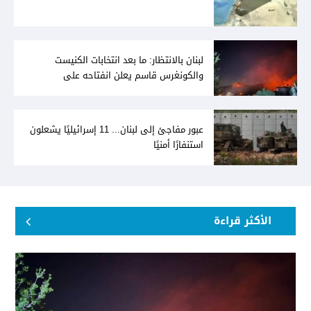
لبنان بالانتظار: ما بعد انتخابات الكنيست
والكونغرس قاسم يعلن انفتاحه على
المفاوضات مع دمشق... وصمت سوري يقابله
عبور مفاجئ إلى لبنان... 11 إسرائيليًا يشعلون
استنفارًا أمنيًا
الأكثر قراءة