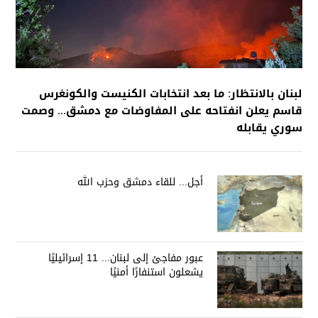
لبنان بالانتظار: ما بعد انتخابات الكنيست والكونغرس
قاسم يعلن انفتاحه على المفاوضات مع دمشق... وصمت
سوري يقابله
أجل... للقاء دمشق وحزب الله
عبور مفاجئ إلى لبنان... 11 إسرائيليًا
يشعلون استنفارًا أمنيًا