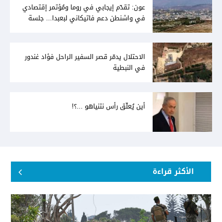
عون: تقدّم إيجابي في روما ومُؤتمر إقتصادي
في واشنطن دعم فاتيكاني لبعبدا... جلسة
تشريعيّة ليومين... ونفط العراق على الطاولة
الاحتلال يدمّر قصر السفير الراحل فؤاد غندور
في النبطية
أين يُعلّق رأس نتنياهو ...؟!
الأكثر قراءة