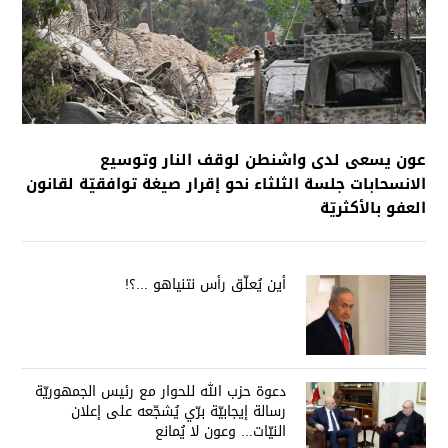
عون يسعى لدى واشنطن لوقف النار وتوسيع
الانسحابات جلسة الثلثاء نحو إقرار صيغة توافقيّة لقانون
العفو بالأكثريّة
أين يُعلّق رأس نتنياهو ...؟!
دعوة حزب الله للحوار مع رئيس الجمهوريّة
رسالة إيجابيّة برّي يُشجّعه على إعلان
النيّات... وعون لا يُمانع