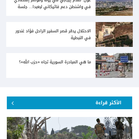
في واشنطن دعم فاتيكاني لبعبدا... جلسة
تشريعيّة ليومين... ونفط العراق على الطاولة
الاحتلال يدمّر قصر السفير الراحل فؤاد غندور
في النبطية
ما هي المبادرة السورية تجاه «حزب الله»؟
الأكثر قراءة