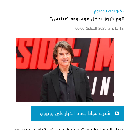
تكنولوجيا وعلوم
توم كروز يدخل موسوعة "غينيس"
12 حزيران 2025 الساعة 00:00
اشترك مجانا بقناة الديار على يوتيوب
حصل النجم العالمي توم كروز على لقب قياسي جديد في