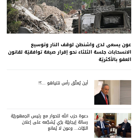
عون يسعى لدى واشنطن لوقف النار وتوسيع
الانسحابات جلسة الثلثاء نحو إقرار صيغة توافقيّة لقانون
العفو بالأكثريّة
أين يُعلّق رأس نتنياهو ...؟!
دعوة حزب الله للحوار مع رئيس الجمهوريّة
رسالة إيجابيّة برّي يُشجّعه على إعلان
النيّات... وعون لا يُمانع