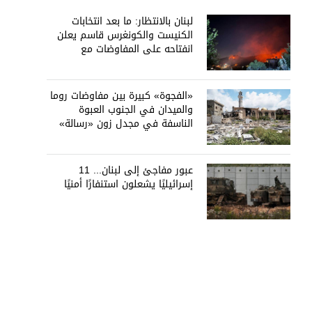
لبنان بالانتظار: ما بعد انتخابات
الكنيست والكونغرس قاسم يعلن
انفتاحه على المفاوضات مع
دمشق... وصمت سوري يقابله
«الفجوة» كبيرة بين مفاوضات روما
والميدان في الجنوب العبوة
الناسفة في مجدل زون «رسالة»
في أكثر من اتجاه؟
عبور مفاجئ إلى لبنان... 11
إسرائيليًا يشعلون استنفارًا أمنيًا