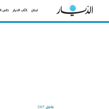
لبنان
كتّاب الديار
خاص ال
عاجل 24/7