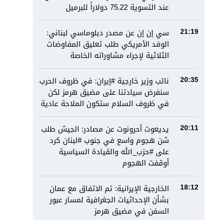
عند التسوية 75.22 دولاراً للبرميل
سي إن إن عن مصدر دبلوماسي لبناني:
21:19
الوفد الأمريكي طلب تعليق المفاوضات
الثلاثية لإجراء مشاوراته الخاصة
نائب وزير خارجية #إيران: في ظروف الحرب
20:35
سنفرض سيادتنا على مضيق هرمز لكن
في ظروف السلام ستكون الملاحة عادية
يديعوت أحرونوت عن مصادر: الجيش طلب
20:11
شن هجوم واسع في جنوب #لبنان كرد
على #حزب_الله والقيادة السياسية
أوقفت الهجوم
الخارجية الإيرانية: تم الاتفاق مع عمان
18:12
بشأن الإحداثيات الجغرافية لمسار عبور
السفن في مضيق هرمز