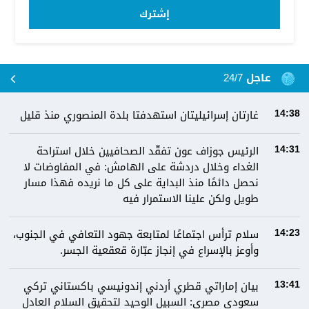
إشترك
عاجل 24/7
غارتان إسرائيليتان استهدفتا بلدة المنصوري منذ قليل
14:38
الرئيس جوزاف عون تفقّد الصحافيين خلال استراحة
14:31
الغداء وخلال دردشة على الهامش: في المفاوضات لا
نحصل دائمًا منذ البداية على كل ما نريده فهذا مسار
طويل ولكن علينا الاستمرار فيه
سلام ترأس اجتماعًا لمتابعة جهود التعافي في الجنوب،
14:23
وأوعز بالإسراع في إنجاز عبّارة قعقعية الجسر.
بيان إماراتي قطري أردني إندونيسي باكستاني تركي
13:41
سعودي مصري: السبيل الوحيد لتحقيق السلام العادل