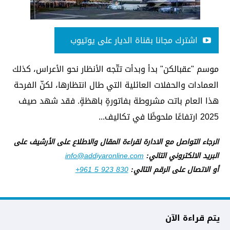
اشترك مجانا بقناة الديار على يوتيوب
موسم "عقبالكن" بدأ وبدأت تتّجه الأنظار نحو الأعراس، كذلك
العمادات والحفلات العائلية التي طال انتظارها، لكنّ الفرحة
هذا العام باتت مشروطة بفاتورةٍ باهظةٍ. فقد شهد صيف
2025 ارتفاعًا ملحوظًا في تكاليف...
الرجاء التواصل مع الادارة لقراءة المقال والاطلاع على الأرشيف على
البريد الالكتروني التالي:
info@addiyaronline.com
أو الاتصال على الرقم التالي:
+961 5 923 830
يتم قراءة الآن