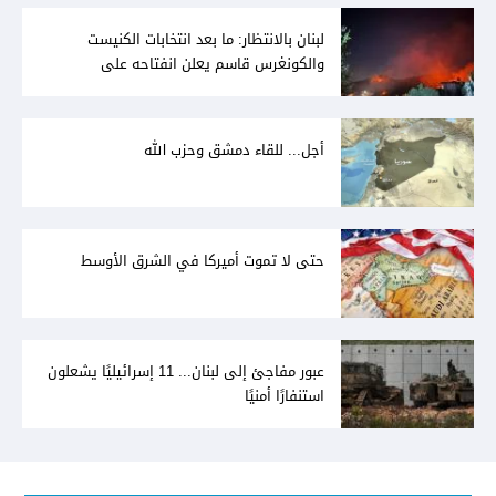
لبنان بالانتظار: ما بعد انتخابات الكنيست
والكونغرس قاسم يعلن انفتاحه على
المفاوضات مع دمشق... وصمت سوري يقابله
أجل... للقاء دمشق وحزب الله
حتى لا تموت أميركا في الشرق الأوسط
عبور مفاجئ إلى لبنان... 11 إسرائيليًا يشعلون
استنفارًا أمنيًا