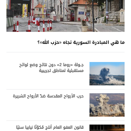
ما هي المبادرة السورية تجاه «حزب الله»؟
جــولة «روما 2» دون نتائج وضع لوائح
مستقبلية لمناطق تجريبية
حرب الأرواح المقدسة ضدّ الأرواح الشريرة
قانون العفو العام أنتج مُكوّنًا نيابيا سنيًا