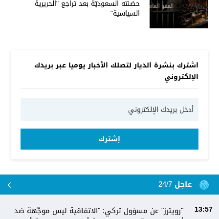
حضنته السعوديّة بعد تراجع "الحريرية
السياسية"
اشترك بنشرة الديار لتصلك الأخبار يوميا عبر بريدك
الإلكتروني
إشترك
عاجل 24/7
"رويترز" عن مسؤول تركي: "الاتفاقية ليس موجّهة ضد
13:57