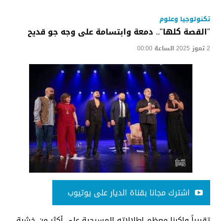
تكنولوجيا وعلوم
"القصة كلها".. دمعة وابتسامة على وجه جو قديح
2 تموز 2025 الساعة 00:00
اشترك مجانا بقناة الديار على يوتيوب
تقريباً واكبنا معظم إطلالاته المسرحية على أكثر من خشبة