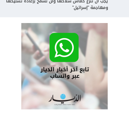
يجب أن تنزع حماس سلاحها ولن نسمح بإعادة تسليحها
ومهاجمة "إسرائيل"