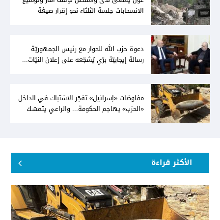
الانسحابات جلسة الثلثاء نحو إقرار صيغة
توافقيّة لقانون العفو بالأكثريّة
دعوة حزب الله للحوار مع رئيس الجمهوريّة
رسالة إيجابيّة برّي يُشجّعه على إعلان النيّات...
وعون لا يُمانع
مفاوضات «إسرائيل» تفجّر الاشتباك في الداخل
«الحزب» يهاجم الحكومة... والراعي يتمسّك
بخيار الدولة
الأكثر قراءة