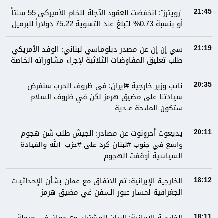
"رويترز": انخفضت العقود الآجلة للخام الأميركي 55 سنتاً
21:45
أو بنسبة 0.73% لتبلغ عند التسوية 75.22 دولاراً للبرميل
سي إن إن عن مصدر دبلوماسي لبناني: الوفد الأمريكي
21:19
طلب تعليق المفاوضات الثلاثية لإجراء مشاوراته الخاصة
نائب وزير خارجية #إيران: في ظروف الحرب سنفرض
20:35
سيادتنا على مضيق هرمز لكن في ظروف السلام
ستكون الملاحة عادية
يديعوت أحرونوت عن مصادر: الجيش طلب شن هجوم
20:11
واسع في جنوب #لبنان كرد على #حزب_الله والقيادة
السياسية أوقفت الهجوم
الخارجية الإيرانية: تم الاتفاق مع عمان بشأن الإحداثيات
18:12
الجغرافية لمسار عبور السفن في مضيق هرمز
الخارجية الإيرانية: البيان المشترك مع عمان في مرحلة
18:11