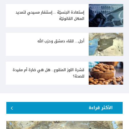
إستعادة الجنسيّة ...إستنفار مسيحي لتمديد
المهل القانونيّة
أجل... للقاء دمشق وحزب الله
قشرة اللوز المنقوع.. هل هي ضارة أم مفيدة
للصحة؟
الأكثر قراءة