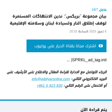
عاجل 24/7
بيان مجموعة "بريكس": ندين الانتهاكات المستمرة
لوقف إطلاق النار ولسيادة لبنان وسلامته الإقليمية
6 تموز 2025 الساعة 20:33
اشترك مجانا بقناة الديار على يوتيوب
SPRKL_ad_tag.init( ...
الرجاء التواصل مع الادارة لقراءة المقال والاطلاع على الأرشيف على
البريد الالكتروني التالي:
info@addiyaronline.com
أو الاتصال على الرقم التالي:
+961 5 923 830
يتم قراءة الآن