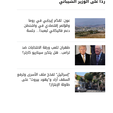
رداً على الوزير الشيباني
عون: تقدّم إيجابي في روما
ومُؤتمر إقتصادي في واشنطن
دعم فاتيكاني لبعبدا... جلسة
تشريعيّة ليومين... ونفط العراق
على الطاولة
طهران تلعب ورقة الانتخابات ضد
ترامب.. هل يتكرر سيناريو كارتر؟
"إسرائيل" تفخخ ملف الأسرى وترفع
السقف أراد و"يهود بيروت" على
طاولة الإبتزاز؟