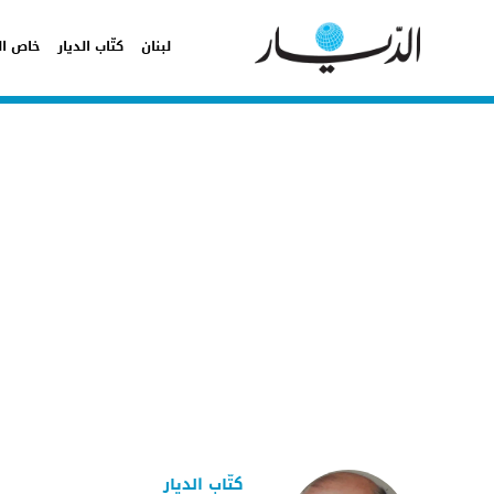
لبنان
كتّاب الديار
خاص ال
كتّاب الديار